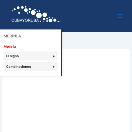
Ir
al
contenido
MERINLA
Merinla
El signo
▸
Combinaciones
▸