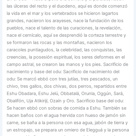
las úlceras del recto y el duodeno, aquí es donde comenzó
la vida en el mar y los vertebrados se hicieron lagartos
grandes, nacieron los arayeses, nace la fundación de los
pueblos, nace el talento de las curaciones, la revelación,
nace el cernícalo, aquí se desprendió la corteza terrestre y
se formaron las rocas y las montañas, nacieron los
caracoles puntiagudos, la celebridad, las conquistas, las
creencias, la posesión espiritual, los seres deformes en el
campo astral, se crearon las manos y los pies. Sacrificio de
nacimiento y base del odu: Sacrificio de nacimiento del
odu: Se marcó ebbó con tres jutías, tres pescados, un
chivo, tres gallos, dos chivas, dos perros, repartidos entre
Eshu Obadara, Eshu Jelú, Obbatalá, Orunla, Oggún, Sará,
Obalifón, Uja Atikirijí, Ozaín y Oro. Sacrificio base del odu:
Se hacen ebbó con sobras de comida a Eshu. También se
hacen baños con el agua hervida con hueso de jamón sin
carne, se baña a la persona con esa agua, jabón de tierra y
un estropajo, se prepara un omiero de Elegguá y la persona