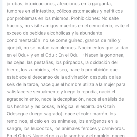
jorobas, intoxicaciones, afecciones en la garganta,
tumores en el intestino, cólicos estomacales y nefríticos
por problemas en los mismos. Prohibiciones: No salte
huecos, no visite amigos muertos en el cementerio, evite el
exceso de bebidas alcohólicas y la abundante
condimentación, no se come guineo, granos de millo y
ajonjolí, no se matan camaleones. Nacimientos que se dan
en el Odu+ y en el Odu-: En el Odu +: Nacen la gonorrea,
las cejas, las pestañas, los párpados, la oxidación del
hierro, los zumbidos, el siseo, nace la prohibición que
establece el descanso de la adivinación después de las
seis de la tarde, nace que el hombre utiliza a la mujer para
satisfacerse sexualmente y luego la repudia, nació el
agradecimiento, nace la decapitación, nace el análisis de
los hechos y las cosas, la lógica, el espíritu de Ozaín
Odesegue (fuego sagrado), nace el color marrón, los
remolinos, el celo en los animales, los antígenos en la
sangre, los leucocitos, los animales feroces y carnívoros.
En el Odu -: Nace el pollo a la sombra y el paraldo, nacen