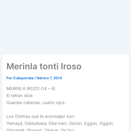
Merinla tonti Iroso
Por
Cubayoruba
/
febrero 7, 2014
MERINLA IROZO (14 – 4)
El refrán dice:
Guardar cabezas, cuatro ojos.
Los Orishas que te aconsejan son:
Yemayá, Odduduwa, Oba nani, Oshún, Eggun, Oggún,
Obbatalá, Shangó, Olokun, Orí Inú.