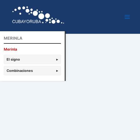
Ir
al
contenido
MERINLA
Merinla
El signo
▸
Combinaciones
▸