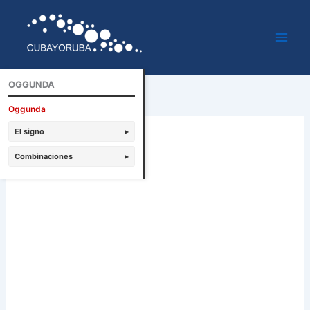
Ir
al
contenido
OGGUNDA
Oggunda
El signo
▸
Combinaciones
▸