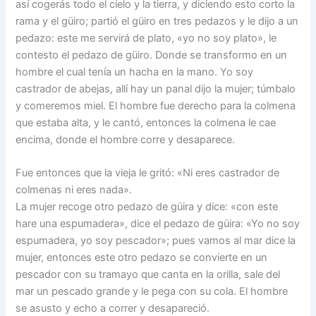
así cogerás todo el cielo y la tierra, y diciendo esto corto la
rama y el güiro; partió el güiro en tres pedazos y le dijo a un
pedazo: este me servirá de plato, «yo no soy plato», le
contesto el pedazo de güiro. Donde se transformo en un
hombre el cual tenía un hacha en la mano. Yo soy
castrador de abejas, allí hay un panal dijo la mujer; túmbalo
y comeremos miel. El hombre fue derecho para la colmena
que estaba alta, y le cantó, entonces la colmena le cae
encima, donde el hombre corre y desaparece.
Fue entonces que la vieja le gritó: «Ni eres castrador de
colmenas ni eres nada».
La mujer recoge otro pedazo de güira y dice: «con este
hare una espumadera», dice el pedazo de güira: «Yo no soy
espumadera, yo soy pescador»; pues vamos al mar dice la
mujer, entonces este otro pedazo se convierte en un
pescador con su tramayo que canta en la orilla, sale del
mar un pescado grande y le pega con su cola. El hombre
se asusto y echo a correr y desapareció.