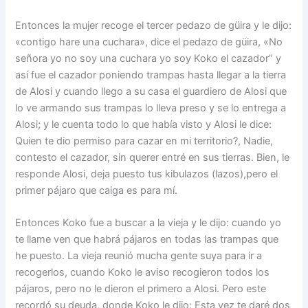
Entonces la mujer recoge el tercer pedazo de güira y le dijo:
«contigo hare una cuchara», dice el pedazo de güira, «No
señora yo no soy una cuchara yo soy Koko el cazador” y
así fue el cazador poniendo trampas hasta llegar a la tierra
de Alosi y cuando llego a su casa el guardiero de Alosi que
lo ve armando sus trampas lo lleva preso y se lo entrega a
Alosi; y le cuenta todo lo que había visto y Alosi le dice:
Quien te dio permiso para cazar en mi territorio?, Nadie,
contesto el cazador, sin querer entré en sus tierras. Bien, le
responde Alosi, deja puesto tus kibulazos (lazos),pero el
primer pájaro que caiga es para mí.
Entonces Koko fue a buscar a la vieja y le dijo: cuando yo
te llame ven que habrá pájaros en todas las trampas que
he puesto. La vieja reunió mucha gente suya para ir a
recogerlos, cuando Koko le aviso recogieron todos los
pájaros, pero no le dieron el primero a Alosi. Pero este
recordó su deuda, donde Koko le dijo: Esta vez te daré dos