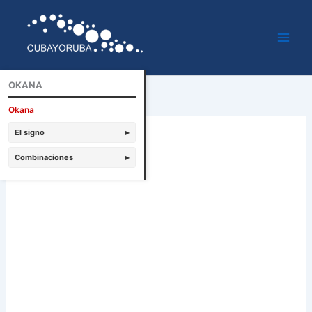
Ir
al
contenido
OKANA
Okana
El signo
▸
Combinaciones
▸