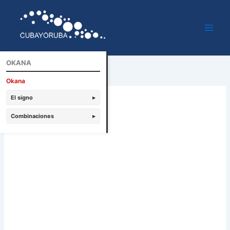
Ir
al
contenido
OKANA
Okana
El signo
▸
Combinaciones
▸