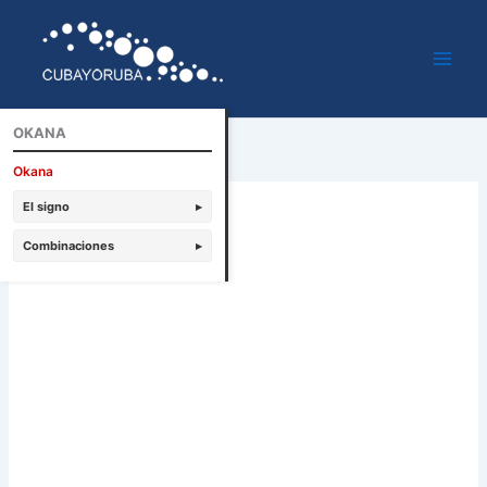
Ir
al
contenido
OKANA
Okana
El signo
▸
Combinaciones
▸