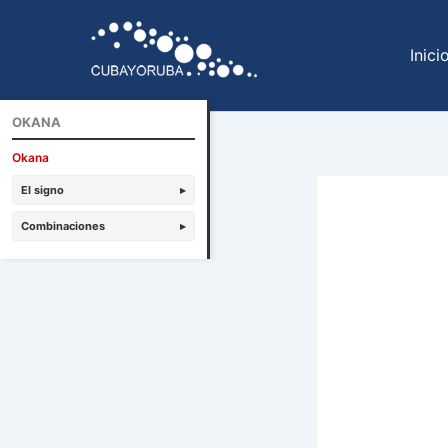
Ir
al
Inici
contenido
OKANA
Okana
El signo
▸
Combinaciones
▸