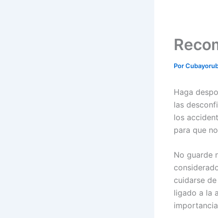
Reco
Por
Cubayoru
Haga despoj
las desconf
los acciden
para que no 
No guarde n
considerado
cuidarse de
ligado a la
importancia