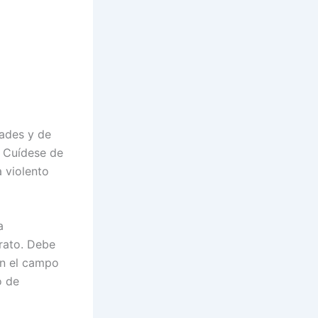
dades y de
. Cuídese de
 violento
a
trato. Debe
en el campo
o de