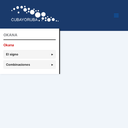
Ir
al
contenido
OKANA
Okana
El signo
▸
Combinaciones
▸