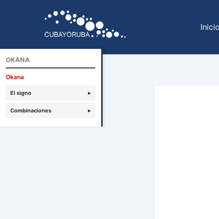
Ir
al
Inici
contenido
OKANA
Okana
El signo
▸
Combinaciones
▸