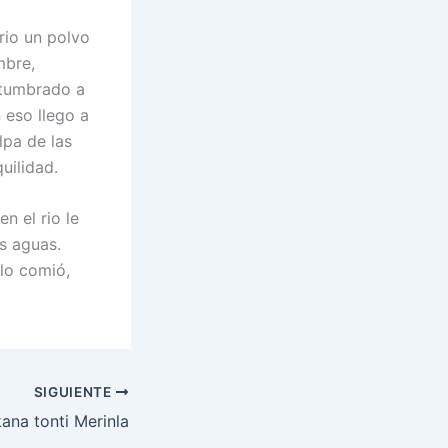
rio un polvo
mbre,
stumbrado a
 eso llego a
lpa de las
uilidad.
n el rio le
s aguas.
 lo comió,
SIGUIENTE
ana tonti Merinla