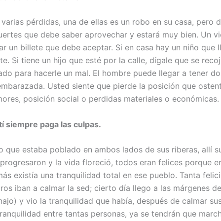
 varias pérdidas, una de ellas es un robo en su casa, pero 
suertes que debe saber aprovechar y estará muy bien. Un vi
gar un billete que debe aceptar. Si en casa hay un niño que 
te. Si tiene un hijo que esté por la calle, dígale que se reco
do para hacerle un mal. El hombre puede llegar a tener do
embarazada. Usted siente que pierde la posición que ostent
ores, posición social o perdidas materiales o económicas.
otí siempre paga las culpas.
io que estaba poblado en ambos lados de sus riberas, allí s
rogresaron y la vida floreció, todos eran felices porque er
más existía una tranquilidad total en ese pueblo. Tanta feli
ros iban a calmar la sed; cierto día llego a las márgenes de
najo) y vio la tranquilidad que había, después de calmar su
tranquilidad entre tantas personas, ya se tendrán que march