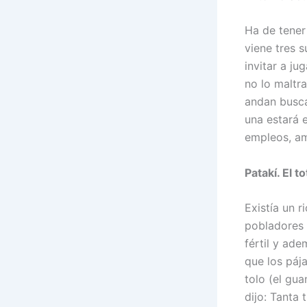
Ha de tener
viene tres 
invitar a ju
no lo maltra
andan busca
una estará 
empleos, am
Patakí. El t
Existía un r
pobladores p
fértil y ade
que los pája
tolo (el gua
dijo: Tanta 