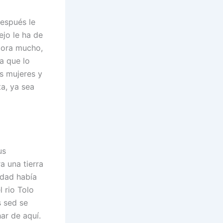
después le
ejo le ha de
llora mucho,
ja que lo
s mujeres y
a, ya sea
us
a una tierra
cidad había
l rio Tolo
s sed se
ar de aquí.