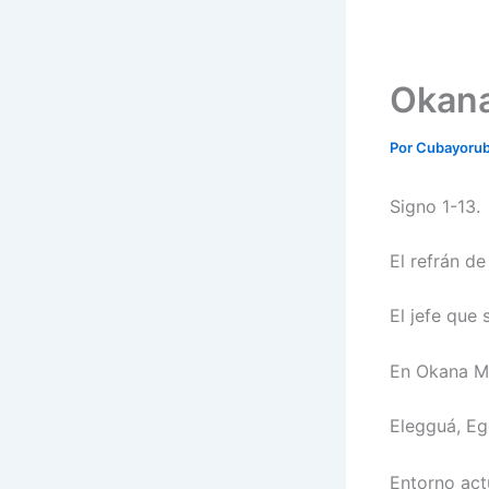
Okana
Por
Cubayoru
Signo 1-13.
El refrán d
El jefe que 
En Okana Me
Elegguá, Eg
Entorno act