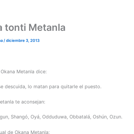
 tonti Metanla
ba
/
diciembre 3, 2013
e Okana Metanla dice:
se descuida, lo matan para quitarle el puesto.
tanla te aconsejan:
gun, Shangó, Oyá, Odduduwa, Obbatalá, Oshún, Ozun.
ual de Okana Metanla: