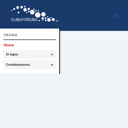
Ir
al
contenido
OKANA
Okana
El signo
▸
Combinaciones
▸