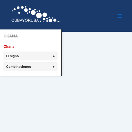
Ir
al
contenido
OKANA
Okana
El signo
▸
Combinaciones
▸