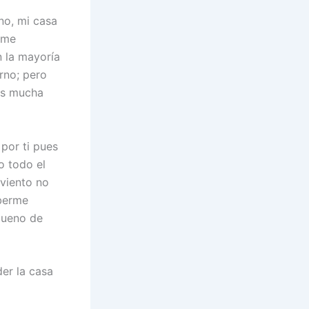
no, mi casa
o me
n la mayoría
rno; pero
as mucha
por ti pues
o todo el
 viento no
aberme
 bueno de
er la casa