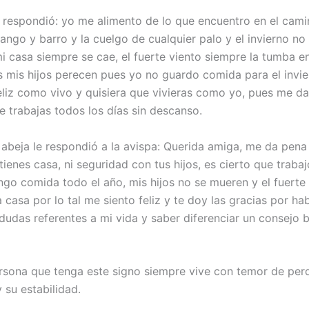
e respondió: yo me alimento de lo que encuentro en el cami
fango y barro y la cuelgo de cualquier palo y el invierno n
i casa siempre se cae, el fuerte viento siempre la tumba e
s mis hijos perecen pues yo no guardo comida para el invie
eliz como vivo y quisiera que vivieras como yo, pues me d
e trabajas todos los días sin descanso.
 abeja le respondió a la avispa: Querida amiga, me da pena 
ienes casa, ni seguridad con tus hijos, es cierto que trabaj
engo comida todo el año, mis hijos no se mueren y el fuerte
 casa por lo tal me siento feliz y te doy las gracias por h
 dudas referentes a mi vida y saber diferenciar un consejo
sona que tenga este signo siempre vive con temor de perd
y su estabilidad.