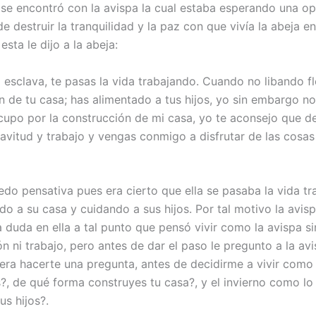
se encontró con la avispa la cual estaba esperando una o
de destruir la tranquilidad y la paz con que vivía la abeja e
sta le dijo a la abeja:
 esclava, te pasas la vida trabajando. Cuando no libando fl
n de tu casa; has alimentado a tus hijos, yo sin embargo no
upo por la construcción de mi casa, yo te aconsejo que de
lavitud y trabajo y vengas conmigo a disfrutar de las cosa
edo pensativa pues era cierto que ella se pasaba la vida tr
do a su casa y cuidando a sus hijos. Por tal motivo la avis
 duda en ella a tal punto que pensó vivir como la avispa si
 ni trabajo, pero antes de dar el paso le pregunto a la avi
iera hacerte una pregunta, antes de decidirme a vivir como 
s?, de qué forma construyes tu casa?, y el invierno como lo
us hijos?.