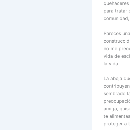
quehaceres 
para tratar 
comunidad, e
Pareces una
construcció
no me preoc
vida de esc
la vida.
La abeja qu
contribuyen
sembrado la
preocupación
amiga, quis
te alimenta
proteger a t