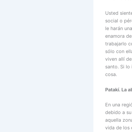
Usted sient
social o pé
le harán un
enamora de 
trabajarlo 
sólo con ell
viven allí 
santo. Si l
cosa.
Patakí. La a
En una regi
debido a su
aquella zona
vida de los