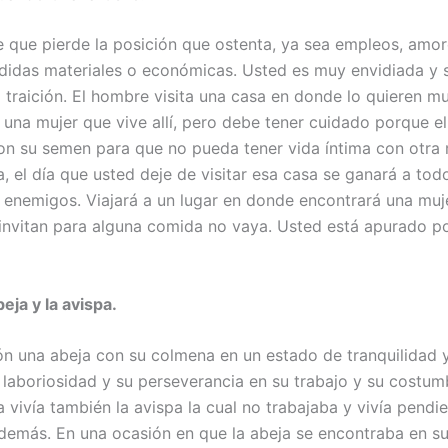
e que pierde la posición que ostenta, ya sea empleos, amor
rdidas materiales o económicas. Usted es muy envidiada y
a traición. El hombre visita una casa en donde lo quieren m
una mujer que vive allí, pero debe tener cuidado porque el
con su semen para que no pueda tener vida íntima con otra 
a, el día que usted deje de visitar esa casa se ganará a tod
de enemigos. Viajará a un lugar en donde encontrará una muj
o invitan para alguna comida no vaya. Usted está apurado p
beja y la avispa.
ón una abeja con su colmena en un estado de tranquilidad 
 laboriosidad y su perseverancia en su trabajo y su costum
 vivía también la avispa la cual no trabajaba y vivía pendie
 demás. En una ocasión en que la abeja se encontraba en s