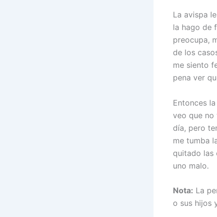
La avispa l
la hago de 
preocupa, m
de los caso
me siento f
pena ver qu
Entonces la
veo que no t
día, pero t
me tumba la
quitado las
uno malo.
Nota:
La per
o sus hijos 