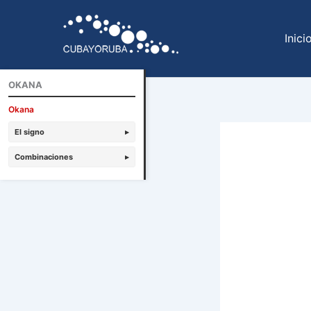
Ir
al
Inici
contenido
OKANA
Okana
El signo
▸
Combinaciones
▸