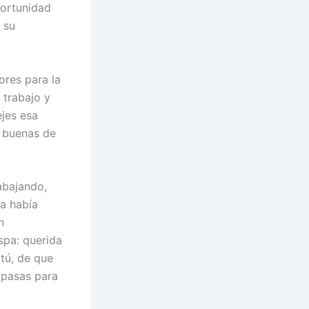
portunidad
n su
ores para la
 trabajo y
jes esa
s buenas de
abajando,
pa había
n
spa: querida
tú, de que
 pasas para