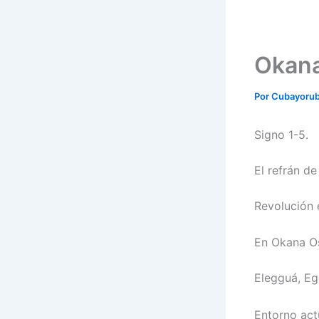
Okana
Por
Cubayoru
Signo 1-5.
El refrán d
Revolución 
En Okana Os
Elegguá, Eg
Entorno act