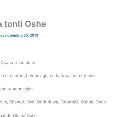
 tonti Oshe
ba
/
noviembre 30, 2013
e Okana Oshe dice:
en el cuerpo, hemorragia en la boca, nariz y ano.
he te aconsejan:
gun, Shangó, Oyá, Odduduwa, Obbatalá, Oshún, Ozun.
ual de Okana Oshe: