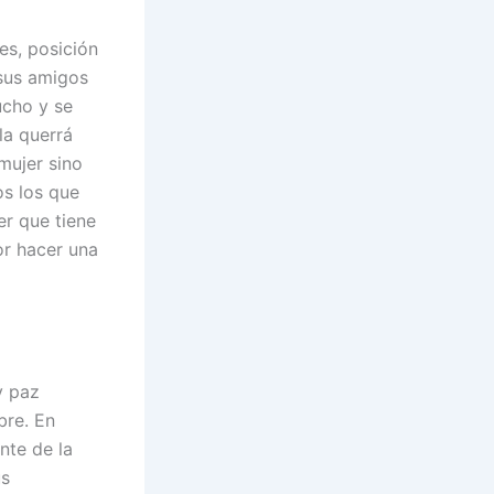
es, posición
 sus amigos
ucho y se
la querrá
mujer sino
os los que
er que tiene
or hacer una
y paz
bre. En
nte de la
us