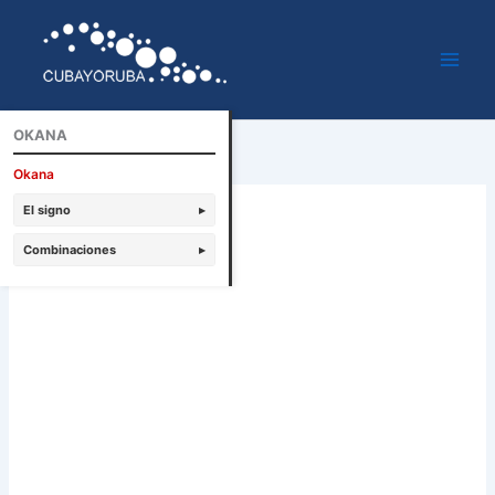
Ir
al
contenido
OKANA
Okana
El signo
▸
Combinaciones
▸